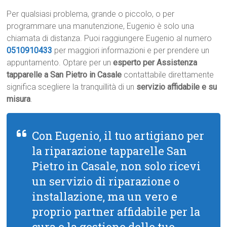
Per qualsiasi problema, grande o piccolo, o per
programmare una manutenzione, Eugenio è solo una
chiamata di distanza. Puoi raggiungere Eugenio al numero
0510910433
per maggiori informazioni e per prendere un
appuntamento. Optare per un
esperto per Assistenza
tapparelle a San Pietro in Casale
contattabile direttamente
significa scegliere la tranquillità di un
servizio affidabile e su
misura
.
Con Eugenio, il tuo artigiano per
la riparazione tapparelle San
Pietro in Casale, non solo ricevi
un servizio di riparazione o
installazione, ma un vero e
proprio partner affidabile per la
cura e la gestione delle tue