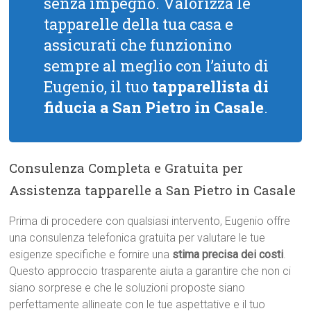
senza impegno. Valorizza le
tapparelle della tua casa e
assicurati che funzionino
sempre al meglio con l’aiuto di
Eugenio, il tuo
tapparellista di
fiducia a San Pietro in Casale
.
Consulenza Completa e Gratuita per
Assistenza tapparelle a San Pietro in Casale
Prima di procedere con qualsiasi intervento, Eugenio offre
una consulenza telefonica gratuita per valutare le tue
esigenze specifiche e fornire una
stima precisa dei costi
.
Questo approccio trasparente aiuta a garantire che non ci
siano sorprese e che le soluzioni proposte siano
perfettamente allineate con le tue aspettative e il tuo