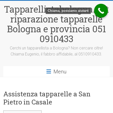
Vai
Tapparellistabologna.net
al
Chiama, possiamo aiutarti
contenuto
riparazione tapparelle
Bologna e provincia 051
0910433
Cerchi un tapparellista a Bologna? Non cercare oltre!
Chiama Eugenio, il fabbro affidabile, al 0510910433.
Menu
Assistenza tapparelle a San
Pietro in Casale