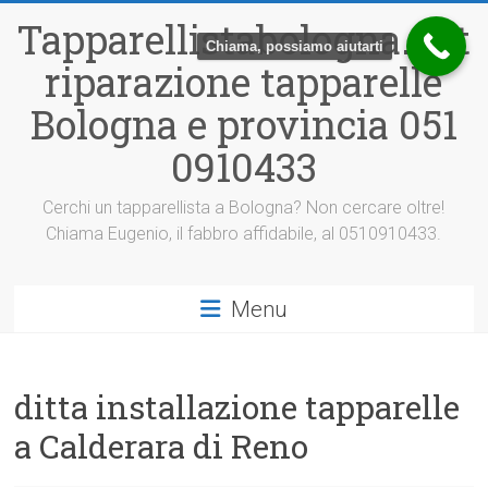
Vai
Tapparellistabologna.net
al
Chiama, possiamo aiutarti
contenuto
riparazione tapparelle
Bologna e provincia 051
0910433
Cerchi un tapparellista a Bologna? Non cercare oltre!
Chiama Eugenio, il fabbro affidabile, al 0510910433.
Menu
ditta installazione tapparelle
a Calderara di Reno