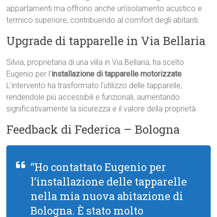
appartamenti ma offrono anche un’isolamento acustico e
termico superiore, contribuendo al comfort degli abitanti.
Upgrade di tapparelle in Via Bellaria
Silvia, proprietaria di una villa in Via Bellaria, ha scelto
Eugenio per l’
installazione di tapparelle motorizzate
.
L’intervento ha trasformato l’utilizzo delle tapparelle,
rendendole più accessibili e funzionali, aumentando
significativamente la sicurezza e il valore della proprietà.
Feedback di Federica – Bologna
“Ho contattato Eugenio per
l’installazione delle tapparelle
nella mia nuova abitazione di
Bologna. È stato molto