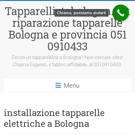
Vai
Tapparellistabologna.net
al
Chiama, possiamo aiutarti
contenuto
riparazione tapparelle
Bologna e provincia 051
0910433
Cerchi un tapparellista a Bologna? Non cercare oltre!
Chiama Eugenio, il fabbro affidabile, al 0510910433.
Menu
installazione tapparelle
elettriche a Bologna