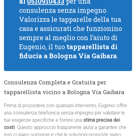
al
0510910433
per una
consulenza senza impegno.
Valorizza le tapparelle della tua
casa e assicurati che funzionino
sempre al meglio con l’aiuto di
Eugenio, il tuo
tapparellista di
fiducia a Bologna Via Gaibara
.
Consulenza Completa e Gratuita per
tapparellista vicino a Bologna Via Gaibara
Prima di procedere con qualsiasi intervento, Eugenio offre
una consulenza telefonica senza impegno per valutare le
tue esigenze specifiche e fornire una
stima precisa dei
costi
. Questo approccio trasparente aiuta a garantire che
non ci siano sorprese e che le soluzioni proposte siano