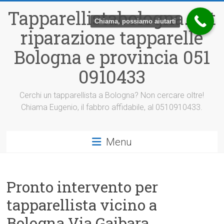
Vai
Tapparellistabologna.net
al
Chiama, possiamo aiutarti
contenuto
riparazione tapparelle
Bologna e provincia 051
0910433
Cerchi un tapparellista a Bologna? Non cercare oltre!
Chiama Eugenio, il fabbro affidabile, al 0510910433.
Menu
Pronto intervento per
tapparellista vicino a
Bologna Via Gaibara