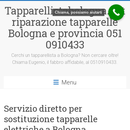
Vai
Tapparellistabologna.net
al
Chiama, possiamo aiutarti
contenuto
riparazione tapparelle
Bologna e provincia 051
0910433
Cerchi un tapparellista a Bologna? Non cercare oltre!
Chiama Eugenio, il fabbro affidabile, al 0510910433.
Menu
Servizio diretto per
sostituzione tapparelle
elettriche a Bologna