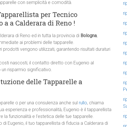
tapparelle con semplicità e comodità.
ri
Tapparellista per Tecnico
ri
o a a Calderara di Reno !
ri
ri
lderara di Reno ed in tutta la provincia di
Bologna
,
mmediate ai problemi delle tapparelle.
ri
i prodotti vengono utilizzati, garantendo risultati duraturi
ri
osti nascosti; il contatto diretto con Eugenio al
ri
un risparmio significativo.
ri
tuzione delle Tapparelle a
ri
P
ri
tapparelle o per una consulenza anche sul
rullo
, chiama
S
sua esperienza e professionalità, Eugenio è il tapparellista
ri
 la funzionalità e l’estetica delle tue tapparelle.
 di Eugenio, il tuo tapparellista di fiducia a Calderara di
r