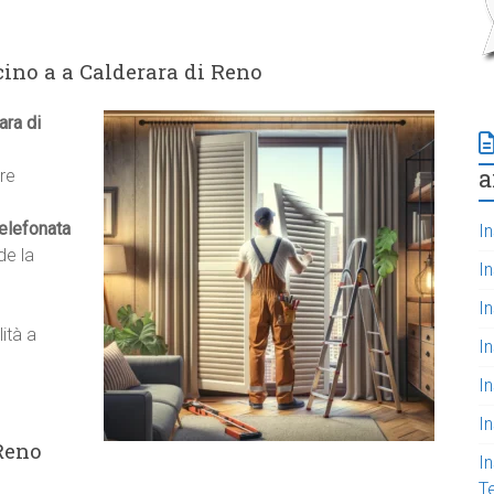
cino a a Calderara di Reno
ara di
a
tre
elefonata
In
de la
I
In
lità a
In
I
I
 Reno
In
T