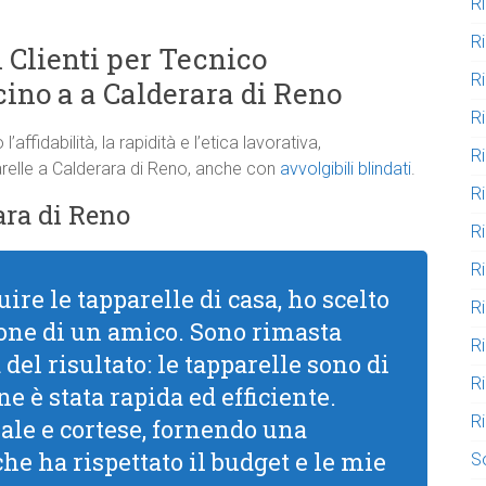
R
R
 Clienti per Tecnico
R
cino a a Calderara di Reno
Ri
’affidabilità, la rapidità e l’etica lavorativa,
R
arelle a Calderara di Reno, anche con
avvolgibili blindati
.
R
ara di Reno
R
R
uire le tapparelle di casa, ho scelto
R
ne di un amico. Sono rimasta
R
el risultato: le tapparelle sono di
R
one è stata rapida ed efficiente.
R
ale e cortese, fornendo una
he ha rispettato il budget e le mie
S