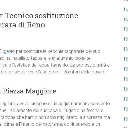
r
er Tecnico sostituzione
ri
erara di Reno
R
R
R
Eugenio
per sostituire le vecchie tapparelle del suo
ha installato tapparelle in alluminio isolante,
R
mica e l’estetica dell’appartamento. La professionalità e
R
ato completamente l’aspetto e il comfort della casa di
R
n Piazza Maggiore
R
R
a Maggiore, aveva bisogno di un aggiornamento completo
R
 che l’isolamento del suo locale. Eugenio ha fornito e
nerazione che hanno non solo migliorato la sicurezza ma
R
l clima all’interno del ristorante, contribuendo a un