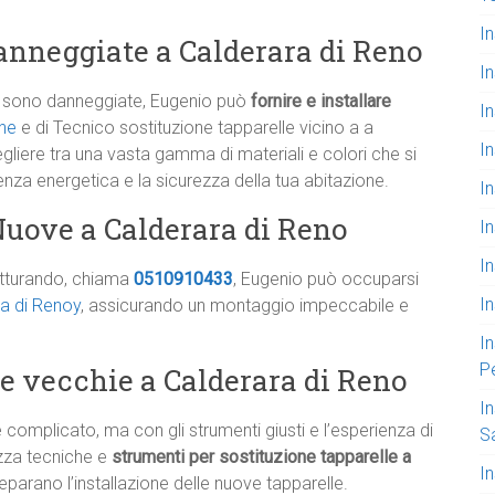
I
anneggiate a Calderara di Reno
I
sono danneggiate, Eugenio può
fornire e installare
In
one
e di Tecnico sostituzione tapparelle vicino a a
In
egliere tra una vasta gamma di materiali e colori che si
enza energetica e la sicurezza della tua abitazione.
I
Nuove a Calderara di Reno
In
I
utturando, chiama
0510910433
, Eugenio può occuparsi
In
ra di Renoy
, assicurando un montaggio impeccabile e
In
P
e vecchie a Calderara di Reno
In
omplicato, ma con gli strumenti giusti e l’esperienza di
S
lizza tecniche e
strumenti per sostituzione tapparelle a
In
parano l’installazione delle nuove tapparelle.