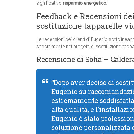
significativo
risparmio energetico
.
Feedback e Recensioni dei
sostituzione tapparelle vi
Le recensioni dei clienti di Eugenio sottolineano l
specialmente nei progetti di sostituzione tapp
Recensione di Sofia – Calder
“Dopo aver deciso di sostit
Eugenio su raccomandazio
estremamente soddisfatta d
alta qualità, e l’installazi
Eugenio è stato profession
soluzione personalizzata c