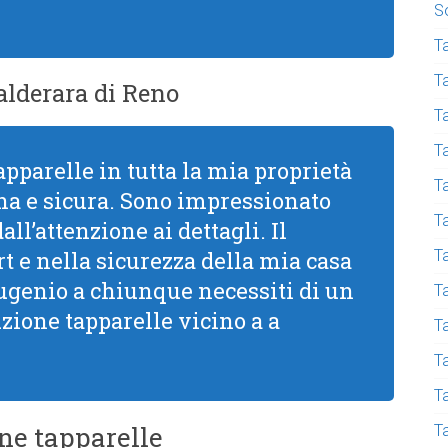
S
Ta
T
lderara di Reno
Ta
T
apparelle in tutta la mia proprietà
T
a e sicura. Sono impressionato
T
all’attenzione ai dettagli. Il
 e nella sicurezza della mia casa
T
Eugenio a chiunque necessiti di un
T
uzione tapparelle vicino a a
T
Ta
T
one tapparelle
T