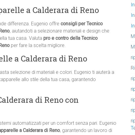
I
arelle a Calderara di Reno
I
nde differenza. Eugenio offre
consigli per Tecnico
I
 Reno
, aiutandoti a selezionare materiali e design che
M
della tua casa. Valuta
pro e contro della Tecnico
i Reno
per fare la scelta migliore.
M
lle a Calderara di Reno
ri
R
ta selezione di materiali e colori. Eugenio ti aiuterà a
ri
tapparelle allo stile della tua casa, garantendo
ri
Calderara di Reno con
ri
ri
ri
istemi automatizzati per un comfort senza pari. Eugenio
T
pparelle a Calderara di Reno
, garantendo un lavoro di