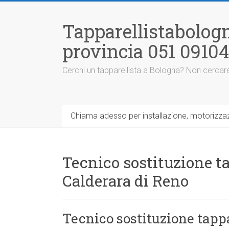
Vai
al
Tapparellistabologn
contenuto
provincia 051 0910
Cerchi un tapparellista a Bologna? Non cercare
Chiama adesso per installazione, motorizzazi
Tecnico sostituzione ta
Calderara di Reno
Tecnico sostituzione tappa