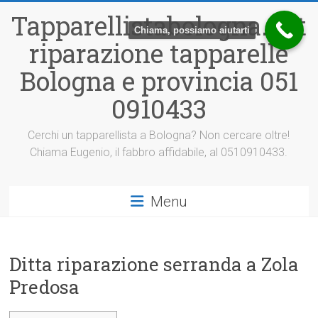
Vai
Tapparellistabologna.net
al
Chiama, possiamo aiutarti
contenuto
riparazione tapparelle
Bologna e provincia 051
0910433
Cerchi un tapparellista a Bologna? Non cercare oltre!
Chiama Eugenio, il fabbro affidabile, al 0510910433.
Menu
Ditta riparazione serranda a Zola
Predosa