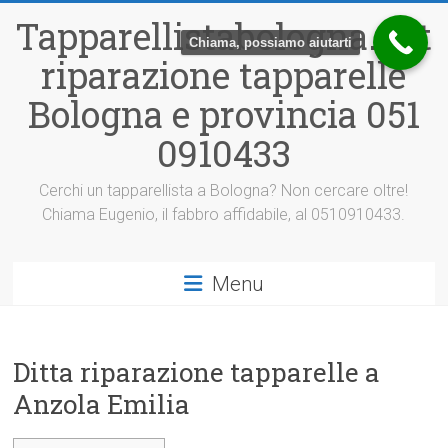
Vai
Tapparellistabologna.net
al
Chiama, possiamo aiutarti
contenuto
riparazione tapparelle
Bologna e provincia 051
0910433
Cerchi un tapparellista a Bologna? Non cercare oltre!
Chiama Eugenio, il fabbro affidabile, al 0510910433.
Menu
Ditta riparazione tapparelle a
Anzola Emilia