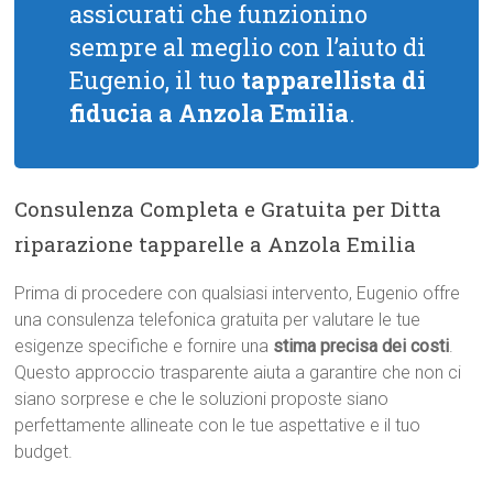
assicurati che funzionino
sempre al meglio con l’aiuto di
Eugenio, il tuo
tapparellista di
fiducia a Anzola Emilia
.
Consulenza Completa e Gratuita per Ditta
riparazione tapparelle a Anzola Emilia
Prima di procedere con qualsiasi intervento, Eugenio offre
una consulenza telefonica gratuita per valutare le tue
esigenze specifiche e fornire una
stima precisa dei costi
.
Questo approccio trasparente aiuta a garantire che non ci
siano sorprese e che le soluzioni proposte siano
perfettamente allineate con le tue aspettative e il tuo
budget.