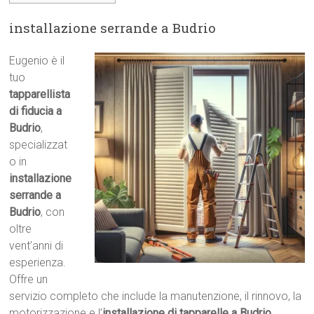
installazione serrande a Budrio
Eugenio è il
tuo
tapparellista
di fiducia a
Budrio
,
specializzat
o in
installazione
serrande a
Budrio
, con
oltre
vent’anni di
esperienza.
Offre un
servizio completo che include la manutenzione, il rinnovo, la
motorizzazione e l’
installazione di tapparelle a Budrio
,