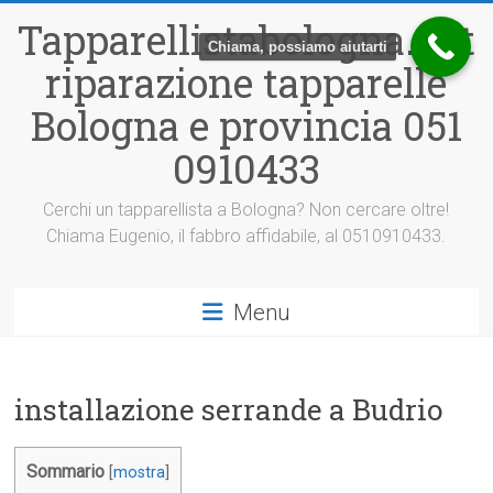
Vai
Tapparellistabologna.net
al
Chiama, possiamo aiutarti
contenuto
riparazione tapparelle
Bologna e provincia 051
0910433
Cerchi un tapparellista a Bologna? Non cercare oltre!
Chiama Eugenio, il fabbro affidabile, al 0510910433.
Menu
installazione serrande a Budrio
Sommario
[
mostra
]