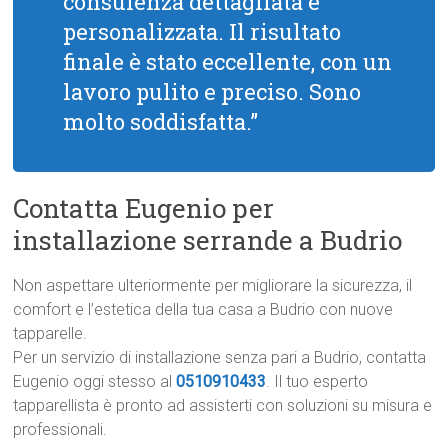
consulenza dettagliata e
personalizzata. Il risultato
finale è stato eccellente, con un
lavoro pulito e preciso. Sono
molto soddisfatta.”
Contatta Eugenio per
installazione serrande a Budrio
Non aspettare ulteriormente per migliorare la sicurezza, il
comfort e l’estetica della tua casa a Budrio con nuove
tapparelle.
Per un servizio di installazione senza pari a Budrio, contatta
Eugenio oggi stesso al
0510910433
. Il tuo esperto
tapparellista è pronto ad assisterti con soluzioni su misura e
professionali.