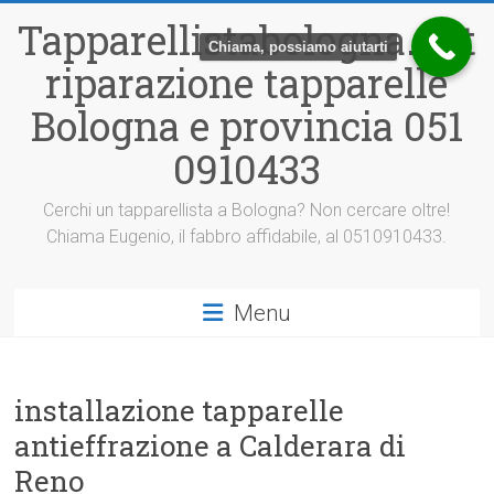
Vai
Tapparellistabologna.net
al
Chiama, possiamo aiutarti
contenuto
riparazione tapparelle
Bologna e provincia 051
0910433
Cerchi un tapparellista a Bologna? Non cercare oltre!
Chiama Eugenio, il fabbro affidabile, al 0510910433.
Menu
installazione tapparelle
antieffrazione a Calderara di
Reno