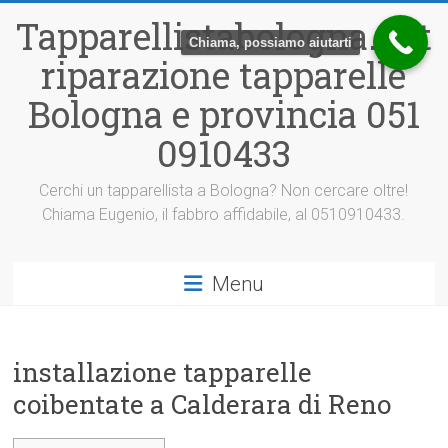
Vai
Tapparellistabologna.net
al
Chiama, possiamo aiutarti
contenuto
riparazione tapparelle
Bologna e provincia 051
0910433
Cerchi un tapparellista a Bologna? Non cercare oltre!
Chiama Eugenio, il fabbro affidabile, al 0510910433.
Menu
installazione tapparelle
coibentate a Calderara di Reno