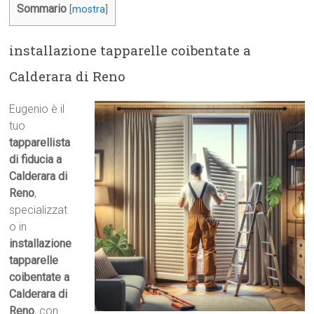
Sommario
[
mostra
]
installazione tapparelle coibentate a
Calderara di Reno
Eugenio è il
tuo
tapparellista
di fiducia a
Calderara di
Reno
,
specializzat
o in
installazione
tapparelle
coibentate a
Calderara di
Reno
, con