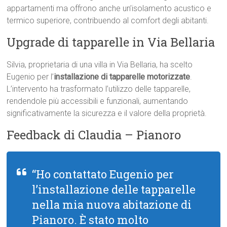
appartamenti ma offrono anche un’isolamento acustico e
termico superiore, contribuendo al comfort degli abitanti.
Upgrade di tapparelle in Via Bellaria
Silvia, proprietaria di una villa in Via Bellaria, ha scelto
Eugenio per l’
installazione di tapparelle motorizzate
.
L’intervento ha trasformato l’utilizzo delle tapparelle,
rendendole più accessibili e funzionali, aumentando
significativamente la sicurezza e il valore della proprietà.
Feedback di Claudia – Pianoro
“Ho contattato Eugenio per
l’installazione delle tapparelle
nella mia nuova abitazione di
Pianoro. È stato molto