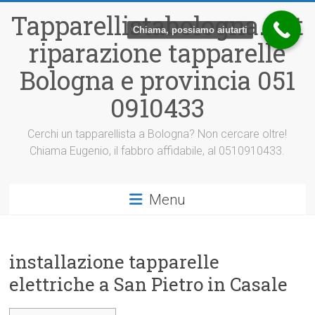
Vai
Tapparellistabologna.net
al
Chiama, possiamo aiutarti
contenuto
riparazione tapparelle
Bologna e provincia 051
0910433
Cerchi un tapparellista a Bologna? Non cercare oltre!
Chiama Eugenio, il fabbro affidabile, al 0510910433.
Menu
installazione tapparelle
elettriche a San Pietro in Casale