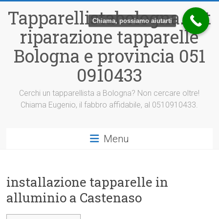
Vai
Tapparellistabologna.net
al
Chiama, possiamo aiutarti
contenuto
riparazione tapparelle
Bologna e provincia 051
0910433
Cerchi un tapparellista a Bologna? Non cercare oltre!
Chiama Eugenio, il fabbro affidabile, al 0510910433.
Menu
installazione tapparelle in
alluminio a Castenaso