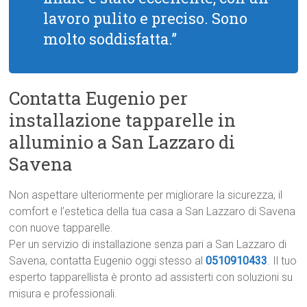
lavoro pulito e preciso. Sono
molto soddisfatta.”
Contatta Eugenio per
installazione tapparelle in
alluminio a San Lazzaro di
Savena
Non aspettare ulteriormente per migliorare la sicurezza, il
comfort e l’estetica della tua casa a San Lazzaro di Savena
con nuove tapparelle.
Per un servizio di installazione senza pari a San Lazzaro di
Savena, contatta Eugenio oggi stesso al
0510910433
. Il tuo
esperto tapparellista è pronto ad assisterti con soluzioni su
misura e professionali.