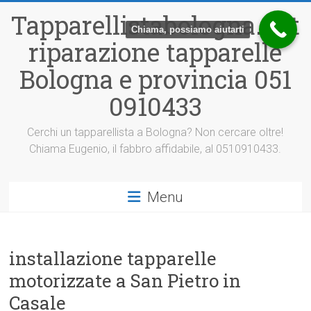
Vai
Tapparellistabologna.net
al
Chiama, possiamo aiutarti
contenuto
riparazione tapparelle
Bologna e provincia 051
0910433
Cerchi un tapparellista a Bologna? Non cercare oltre!
Chiama Eugenio, il fabbro affidabile, al 0510910433.
Menu
installazione tapparelle
motorizzate a San Pietro in
Casale