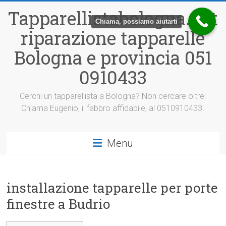
Vai
Tapparellistabologna.net
al
Chiama, possiamo aiutarti
contenuto
riparazione tapparelle
Bologna e provincia 051
0910433
Cerchi un tapparellista a Bologna? Non cercare oltre!
Chiama Eugenio, il fabbro affidabile, al 0510910433.
Menu
installazione tapparelle per porte
finestre a Budrio