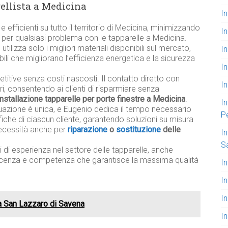
rellista a Medicina
In
e efficienti su tutto il territorio di Medicina, minimizzando
I
 per qualsiasi problema con le tapparelle a Medicina.
tilizza solo i migliori materiali disponibili sul mercato,
In
bili che migliorano l’efficienza energetica e la sicurezza
I
titive senza costi nascosti. Il contatto diretto con
In
ri, consentendo ai clienti di risparmiare senza
installazione tapparelle per porte finestre a Medicina
.
In
tuazione è unica, e Eugenio dedica il tempo necessario
P
iche di ciascun cliente, garantendo soluzioni su misura
necessità anche per
riparazione
o
sostituzione
delle
In
S
i di esperienza nel settore delle tapparelle, anche
noscenza e competenza che garantisce la massima qualità
In
I
I
 a San Lazzaro di Savena
I