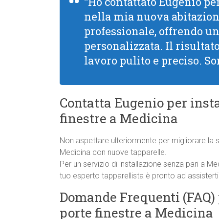
“Ho contattato Eugenio per
nella mia nuova abitazion
professionale, offrendo un
personalizzata. Il risultat
lavoro pulito e preciso. So
Contatta Eugenio per insta
finestre a Medicina
Non aspettare ulteriormente per migliorare la si
Medicina con nuove tapparelle.
Per un servizio di installazione senza pari a M
tuo esperto tapparellista è pronto ad assisterti
Domande Frequenti (FAQ) p
porte finestre a Medicina