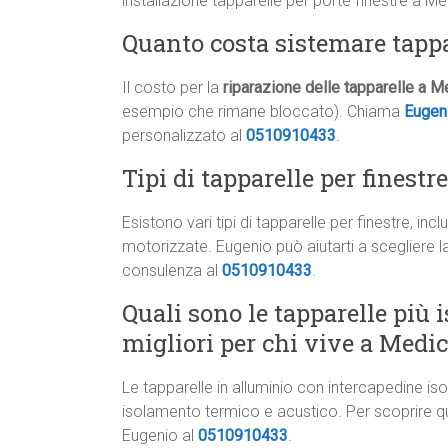
installazione tapparelle per porte finestre a Me
Quanto costa sistemare tapp
Il costo per la
riparazione delle tapparelle a M
esempio che rimane bloccato). Chiama
Eugen
personalizzato al
0510910433
.
Tipi di tapparelle per finest
Esistono vari tipi di tapparelle per finestre, incl
motorizzate. Eugenio può aiutarti a scegliere 
consulenza al
0510910433
.
Quali sono le tapparelle più i
migliori per chi vive a Medi
Le tapparelle in alluminio con intercapedine iso
isolamento termico e acustico. Per scoprire q
Eugenio al
0510910433
.