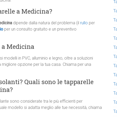
dicina.
Ta
arelle a Medicina?
T
T
edicina
dipende dalla natura del problema (il
rullo
per
T
io
per un consulto gratuito e un preventivo
T
re a Medicina
T
T
usi modelli in PVC, alluminio e legno, oltre a soluzioni
la migliore opzione per la tua casa. Chiama per una
Ta
T
solanti? Quali sono le tapparelle
T
cina?
Ta
lante sono considerate tra le più efficienti per
T
uale modello si adatta meglio alle tue necessità, chiama
T