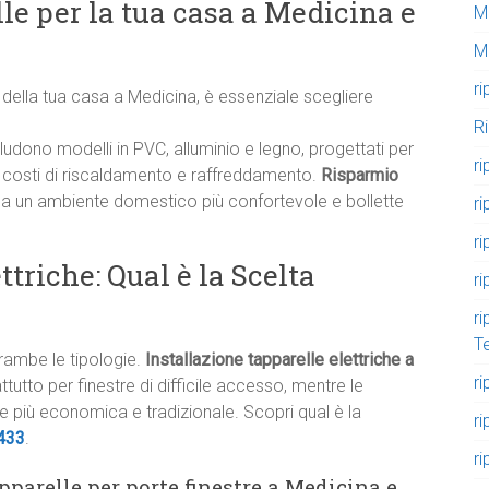
le per la tua casa a Medicina e
M
M
ri
 della tua casa a Medicina, è essenziale scegliere
R
udono modelli in PVC, alluminio e legno, progettati per
ri
 i costi di riscaldamento e raffreddamento.
Risparmio
fica un ambiente domestico più confortevole e bollette
ri
ri
triche: Qual è la Scelta
ri
ri
T
trambe le tipologie.
Installazione tapparelle elettriche a
ri
ttutto per finestre di difficile accesso, mentre le
 più economica e tradizionale. Scopri qual è la
ri
433
.
ri
apparelle per porte finestre a Medicina e