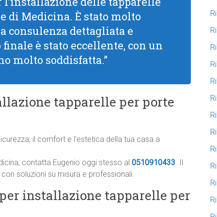
 l’installazione delle tapparelle
R
e di Medicina. È stato molto
a consulenza dettagliata e
R
o finale è stato eccellente, con un
R
no molto soddisfatta.”
R
R
R
llazione tapparelle per porte
R
R
curezza, il comfort e l’estetica della tua casa a
R
edicina, contatta Eugenio oggi stesso al
0510910433
. Il
R
 con soluzioni su misura e professionali.
R
er installazione tapparelle per
R
Ri