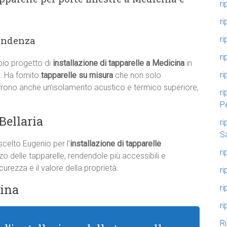
ri
ri
pendenza
ri
ri
io progetto di
installazione di tapparelle a Medicina
in
ri
. Ha fornito
tapparelle su misura
che non solo
ffrono anche un’isolamento acustico e termico superiore,
ri
P
Bellaria
ri
S
a scelto Eugenio per l’
installazione di tapparelle
ri
izzo delle tapparelle, rendendole più accessibili e
urezza e il valore della proprietà.
r
ina
r
ri
R