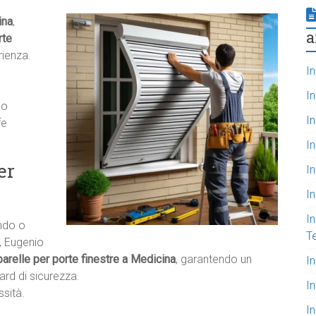
ina
,
a
rte
rienza.
In
I
do
In
fe
In
er
I
I
In
ando o
T
, Eugenio
parelle per porte finestre a Medicina
, garantendo un
I
rd di sicurezza.
I
ssità.
In