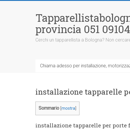
Vai
al
Tapparellistabologn
contenuto
provincia 051 0910
Cerchi un tapparellista a Bologna? Non cercare
Chiama adesso per installazione, motorizzazi
installazione tapparelle p
Sommario
[
mostra
]
installazione tapparelle per porte 