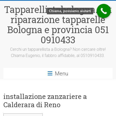
Vai
Tapparellistabologna.net
al
Chiama, possiamo aiutarti
contenuto
riparazione tapparelle
Bologna e provincia 051
0910433
Cerchi un tapparellista a Bologna? Non cercare oltre!
Chiama Eugenio, il fabbro affidabile, al 0510910433.
Menu
installazione zanzariere a
Calderara di Reno