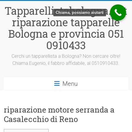
Vai
Tapparellistabologna.net
al
Chiama, possiamo aiutarti
contenuto
riparazione tapparelle
Bologna e provincia 051
0910433
Cerchi un tapparellista a Bologna? Non cercare oltre!
Chiama Eugenio, il fabbro affidabile, al 0510910433.
Menu
riparazione motore serranda a
Casalecchio di Reno