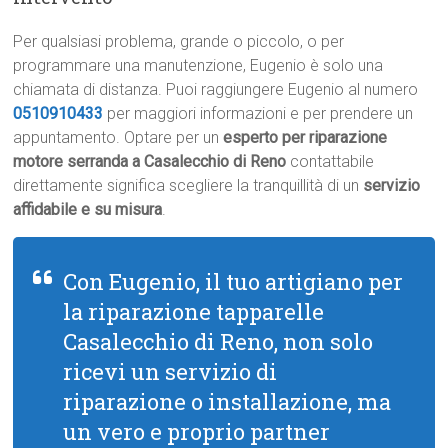
Per qualsiasi problema, grande o piccolo, o per
programmare una manutenzione, Eugenio è solo una
chiamata di distanza. Puoi raggiungere Eugenio al numero
0510910433
per maggiori informazioni e per prendere un
appuntamento. Optare per un
esperto per riparazione
motore serranda a Casalecchio di Reno
contattabile
direttamente significa scegliere la tranquillità di un
servizio
affidabile e su misura
.
Con Eugenio, il tuo artigiano per
la riparazione tapparelle
Casalecchio di Reno, non solo
ricevi un servizio di
riparazione o installazione, ma
un vero e proprio partner