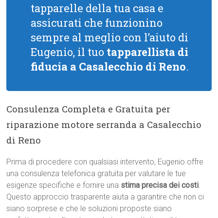
tapparelle della tua casa e
assicurati che funzionino
sempre al meglio con l’aiuto di
Eugenio, il tuo
tapparellista di
fiducia a Casalecchio di Reno
.
Consulenza Completa e Gratuita per
riparazione motore serranda a Casalecchio
di Reno
Prima di procedere con qualsiasi intervento, Eugenio offre
una consulenza telefonica gratuita per valutare le tue
esigenze specifiche e fornire una
stima precisa dei costi
.
Questo approccio trasparente aiuta a garantire che non ci
siano sorprese e che le soluzioni proposte siano