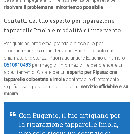
casa e si impegna a fornire assistenza tempestiva per
risolvere il problema nel minor tempo possibile
.
Contatti del tuo esperto per riparazione
tapparelle Imola e modalità di intervento
Per qualsiasi problema, grande o piccolo, o per
programmare una manutenzione, Eugenio è solo una
chiamata di distanza. Puoi raggiungere Eugenio al numero
0510910433
per maggiori informazioni e per prendere un
appuntamento. Optare per un
esperto per Riparazione
tapparelle coibentate a Imola
contattabile direttamente
significa scegliere la tranquillità di un
servizio affidabile e su
misura
.
Con Eugenio, il tuo artigiano per
la riparazione tapparelle Imola,
non solo ricevi un servizio di