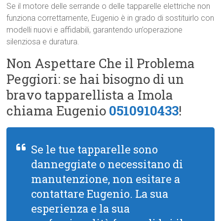
Se il motore delle serrande o delle tapparelle elettriche non
funziona correttamente, Eugenio è in grado di sostituirlo con
modelli nuovi e affidabili, garantendo un’operazione
silenziosa e duratura.
Non Aspettare Che il Problema
Peggiori: se hai bisogno di un
bravo tapparellista a Imola
chiama Eugenio
0510910433
!
Se le tue tapparelle sono
danneggiate o necessitano di
manutenzione, non esitare a
contattare Eugenio. La sua
esperienza e la sua