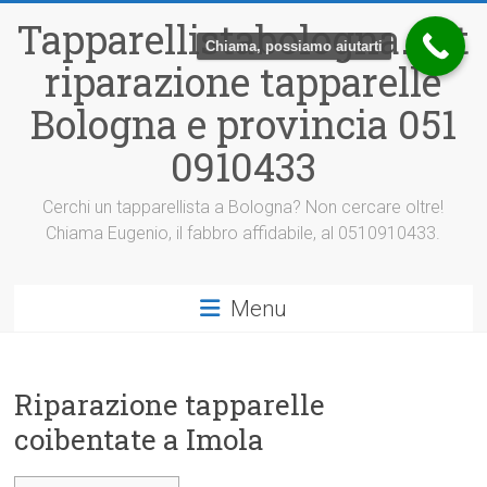
Vai
Tapparellistabologna.net
al
Chiama, possiamo aiutarti
contenuto
riparazione tapparelle
Bologna e provincia 051
0910433
Cerchi un tapparellista a Bologna? Non cercare oltre!
Chiama Eugenio, il fabbro affidabile, al 0510910433.
Menu
Riparazione tapparelle
coibentate a Imola