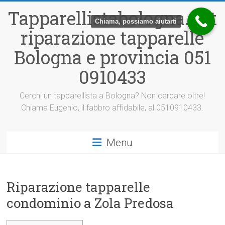
Vai
Tapparellistabologna.net
al
Chiama, possiamo aiutarti
contenuto
riparazione tapparelle
Bologna e provincia 051
0910433
Cerchi un tapparellista a Bologna? Non cercare oltre!
Chiama Eugenio, il fabbro affidabile, al 0510910433.
Menu
Riparazione tapparelle
condominio a Zola Predosa