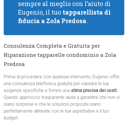
sempre al meglio con l’aiuto di
Eugenio, il tuo
tapparellista di
fiducia a Zola Predosa
.
Consulenza Completa e Gratuita per
Riparazione tapparelle condominio a Zola
Predosa
Prima di procedere con qualsiasi intervento, Eugenio offre
una consulenza telefonica gratuita per valutare le tue
esigenze specifiche e fornire una
stima precisa dei costi
.
Questo approccio trasparente aiuta a garantire che non ci
siano sorprese e che le soluzioni proposte siano
perfettamente allineate con le tue aspettative e il tuo
budget.