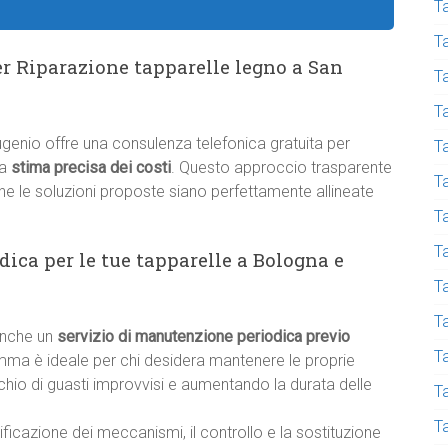
Ta
T
r Riparazione tapparelle legno a San
T
T
ugenio offre una consulenza telefonica gratuita per
T
na
stima precisa dei costi
. Questo approccio trasparente
T
he le soluzioni proposte siano perfettamente allineate
T
Ta
ca per le tue tapparelle a Bologna e
T
T
 anche un
servizio di manutenzione periodica previo
Ta
ma è ideale per chi desidera mantenere le proprie
ischio di guasti improvvisi e aumentando la durata delle
T
T
ficazione dei meccanismi, il controllo e la sostituzione