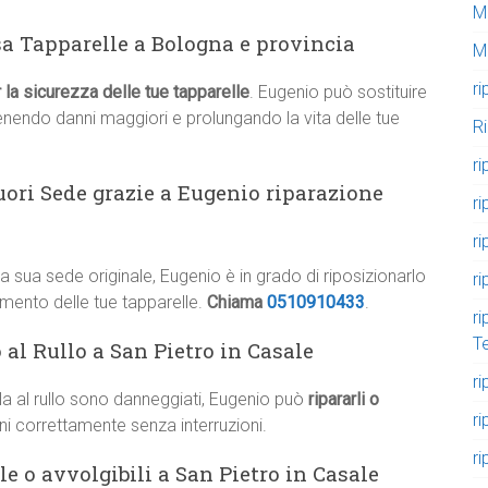
M
sa Tapparelle a Bologna e provincia
M
ri
 la sicurezza delle tue tapparelle
. Eugenio può sostituire
evenendo danni maggiori e prolungando la vita delle tue
R
ri
uori Sede grazie a Eugenio riparazione
ri
ri
a sua sede originale, Eugenio è in grado di riposizionarlo
ri
mento delle tue tapparelle.
Chiama
0510910433
.
ri
T
 al Rullo a San Pietro in Casale
ri
lla al rullo sono danneggiati, Eugenio può
ripararli o
ri
ni correttamente senza interruzioni.
ri
e o avvolgibili a San Pietro in Casale