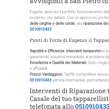
avvolgibili a San Pietro i
Eugenio assicura il perfetto funzionamento dell
moderno che datato. Con un approccio professi
delle cinghie o delle corde
, alla
riparazione de
0510910433
.
Punti di Forza di Eugenio il Tappar
Rapidità e Efficienza
:
Interventi tempestivi
in t
garantendo soluzioni immediate ai problemi del
Eccellenza e Qualità dei Materiali
: Solo i migli
e affidabili.
Prezzi Vantaggiosi
: Tariffe competitive senza 
0510910433
elimina intermediari, permettendo 
Interventi di Riparazione 
Casale del tuo tapparellis
telefonata allo
051091043