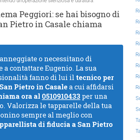
arantendo un’operazione silenziosa e duratura.
R
ema Peggiori: se hai bisogno di
R
San Pietro in Casale chiama
R
R
R
danneggiate o necessitano di
R
 a contattare Eugenio. La sua
ionalità fanno di lui il
tecnico per
R
 San Pietro in Casale
a cui affidarsi
R
hiama ora al
0510910433
per una
S
 Valorizza le tapparelle della tua
S
zionino sempre al meglio con
Ta
pparellista di fiducia a San Pietro
T