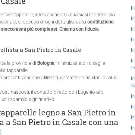
n Casale
In
e tue tapparelle, intervenendo su qualsiasi modello, sia
I
onale, si occupa di ogni dettaglio, dalla
sostituzione
In
i meccanismi più complessi
.
Chiama con fiducia
I
ellista a San Pietro in Casale
In
In
utta la provincia di
Bologna
, minimizzando i disagi e
P
le tapparelle.
ori prodotti vengono utilizzati, garantendo risultati duraturi
In
S
costi nascosti; il contatto diretto con Eugenio allo
In
un risparmio significativo.
I
tapparelle legno a San Pietro in
I
ta a San Pietro in Casale con una
I
3