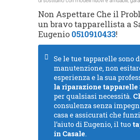
di sostituirlo con modelli nuovi e affidabili, g
Non Aspettare Che il Probl
un bravo tapparellista a 
Eugenio
0510910433
!
Se le tue tapparelle sono 
manutenzione, non esitare
esperienza e la sua profess
la riparazione tapparelle
per qualsiasi necessità.
C
consulenza senza impegno.
casa e assicurati che fun
l’aiuto di Eugenio, il tuo
ta
in Casale
.