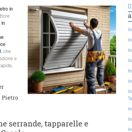
etro in
a
ttore
 in
In
ne
I
ice
In
3
, che
zazione e
In
rapide,
I
I
er
In
 Pietro
T
I
I
e serrande, tapparelle e
In