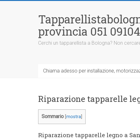
Vai
al
Tapparellistabologn
contenuto
provincia 051 0910
Cerchi un tapparellista a Bologna? Non cercare
Chiama adesso per installazione, motorizzazi
Riparazione tapparelle leg
Sommario
[
mostra
]
Riparazione tapparelle legno a San