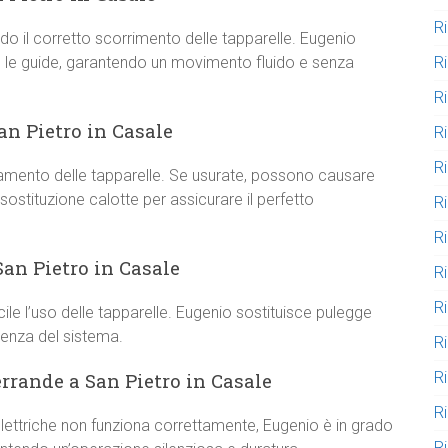
R
do il corretto scorrimento delle tapparelle. Eugenio
R
re le guide, garantendo un movimento fluido e senza
R
an Pietro in Casale
R
R
ineamento delle tapparelle. Se usurate, possono causare
 sostituzione calotte per assicurare il perfetto
R
R
San Pietro in Casale
R
R
le l’uso delle tapparelle. Eugenio sostituisce pulegge
cienza del sistema.
R
R
errande a San Pietro in Casale
R
elettriche non funziona correttamente, Eugenio è in grado
Ri