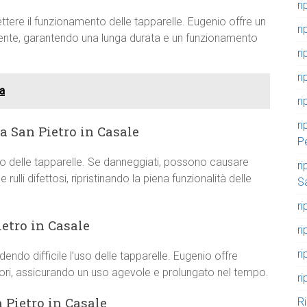
ri
ere il funzionamento delle tapparelle. Eugenio offre un
ri
iciente, garantendo una lunga durata e un funzionamento
ri
ri
ia
ri
ri
 a San Pietro in Casale
P
nto delle tapparelle. Se danneggiati, possono causare
ri
ulli difettosi, ripristinando la piena funzionalità delle
S
ri
etro in Casale
r
r
endo difficile l’uso delle tapparelle. Eugenio offre
tori, assicurando un uso agevole e prolungato nel tempo.
ri
 Pietro in Casale
R