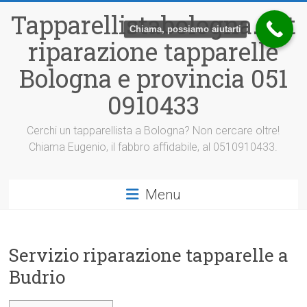
Vai
Tapparellistabologna.net
al
Chiama, possiamo aiutarti
contenuto
riparazione tapparelle
Bologna e provincia 051
0910433
Cerchi un tapparellista a Bologna? Non cercare oltre!
Chiama Eugenio, il fabbro affidabile, al 0510910433.
Menu
Servizio riparazione tapparelle a
Budrio