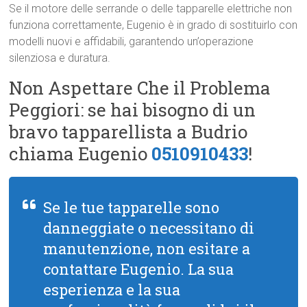
Se il motore delle serrande o delle tapparelle elettriche non
funziona correttamente, Eugenio è in grado di sostituirlo con
modelli nuovi e affidabili, garantendo un’operazione
silenziosa e duratura.
Non Aspettare Che il Problema
Peggiori: se hai bisogno di un
bravo tapparellista a Budrio
chiama Eugenio
0510910433
!
Se le tue tapparelle sono
danneggiate o necessitano di
manutenzione, non esitare a
contattare Eugenio. La sua
esperienza e la sua