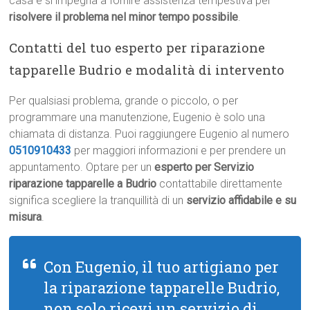
casa e si impegna a fornire assistenza tempestiva per
risolvere il problema nel minor tempo possibile
.
Contatti del tuo esperto per riparazione
tapparelle Budrio e modalità di intervento
Per qualsiasi problema, grande o piccolo, o per
programmare una manutenzione, Eugenio è solo una
chiamata di distanza. Puoi raggiungere Eugenio al numero
0510910433
per maggiori informazioni e per prendere un
appuntamento. Optare per un
esperto per Servizio
riparazione tapparelle a Budrio
contattabile direttamente
significa scegliere la tranquillità di un
servizio affidabile e su
misura
.
Con Eugenio, il tuo artigiano per
la riparazione tapparelle Budrio,
non solo ricevi un servizio di