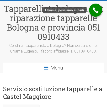
Vai
Tapparellistabologna.net
al
Chiama, possiamo aiutarti
contenuto
riparazione tapparelle
Bologna e provincia 051
0910433
Cerchi un tapparellista a Bologna? Non cercare oltre!
Chiama Eugenio, il fabbro affidabile, al 0510910433.
Menu
Servizio sostituzione tapparelle a
Castel Maggiore