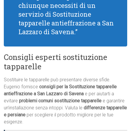
chiunque necessiti di un
servizio di Sostituzione
tapparelle antieffrazione a San
Lazzaro di Savena.”
Consigli esperti sostituzione
tapparelle
Sostituire le tapparelle può presentare diverse sfide.
Eugenio fornisce
consigli per la Sostituzione tapparelle
antieffrazione a San Lazzaro di Savena
e per aiutarti a
evitare
problemi comuni sostituzione tapparelle
e garantire
un’installazione senza intoppi. Valuta le
differenze tapparelle
e persiane
per scegliere il prodotto migliore per le tue
esigenze.