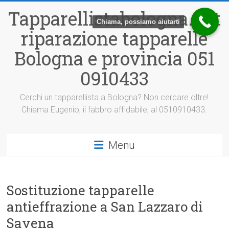
Vai
Tapparellistabologna.net
al
Chiama, possiamo aiutarti
contenuto
riparazione tapparelle
Bologna e provincia 051
0910433
Cerchi un tapparellista a Bologna? Non cercare oltre!
Chiama Eugenio, il fabbro affidabile, al 0510910433.
Menu
Sostituzione tapparelle
antieffrazione a San Lazzaro di
Savena