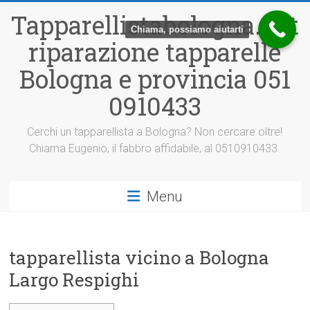
Vai
Tapparellistabologna.net
al
Chiama, possiamo aiutarti
contenuto
riparazione tapparelle
Bologna e provincia 051
0910433
Cerchi un tapparellista a Bologna? Non cercare oltre!
Chiama Eugenio, il fabbro affidabile, al 0510910433.
Menu
tapparellista vicino a Bologna
Largo Respighi