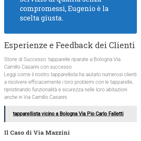
compromessi, Eugenio è la
scelta giusta.
Esperienze e Feedback dei Clienti
Storie di Successo: tapparelle riparate a Bologna Via
Camillo Casarini con successo
Leggi come il nostro tapparellista ha aiutato numerosi clienti
a risolvere efficacemente i loro problemi con le tapparelle,
ripristinando funzionalità e sicurezza nelle loro abitazioni
anche in Via Camillo Casarini.
tapparellista vicino a Bologna Via Pio Carlo Falletti
Il Caso di Via Mazzini