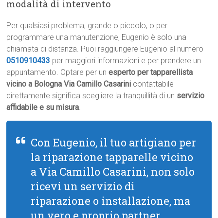
modalità di intervento
Per qualsiasi problema, grande o piccolo, o per
programmare una manutenzione, Eugenio è solo una
chiamata di distanza. Puoi raggiungere Eugenio al numero
0510910433
per maggiori informazioni e per prendere un
appuntamento. Optare per un
esperto per tapparellista
vicino a Bologna Via Camillo Casarini
contattabile
direttamente significa scegliere la tranquillità di un
servizio
affidabile e su misura
.
Con Eugenio, il tuo artigiano per
la riparazione tapparelle vicino
a Via Camillo Casarini, non solo
ricevi un servizio di
riparazione o installazione, ma
un vero e proprio partner