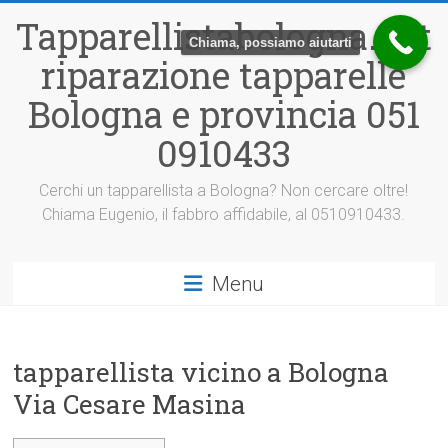
Vai
Tapparellistabologna.net
al
Chiama, possiamo aiutarti
contenuto
riparazione tapparelle
Bologna e provincia 051
0910433
Cerchi un tapparellista a Bologna? Non cercare oltre!
Chiama Eugenio, il fabbro affidabile, al 0510910433.
Menu
tapparellista vicino a Bologna
Via Cesare Masina