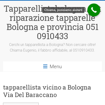
Vai
Tapparellistabologna.net
al
Chiama, possiamo aiutarti
contenuto
riparazione tapparelle
Bologna e provincia 051
0910433
Cerchi un tapparellista a Bologna? Non cercare oltre!
Chiama Eugenio, il fabbro affidabile, al 0510910433.
Menu
tapparellista vicino a Bologna
Via Del Baraccano