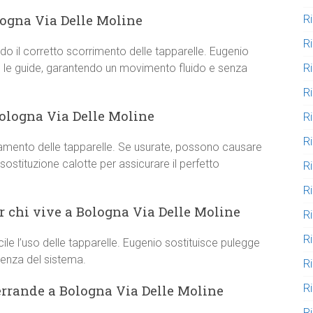
logna Via Delle Moline
R
R
do il corretto scorrimento delle tapparelle. Eugenio
R
re le guide, garantendo un movimento fluido e senza
R
Bologna Via Delle Moline
R
R
ineamento delle tapparelle. Se usurate, possono causare
 sostituzione calotte per assicurare il perfetto
R
R
r chi vive a Bologna Via Delle Moline
R
R
le l’uso delle tapparelle. Eugenio sostituisce pulegge
cienza del sistema.
R
R
errande a Bologna Via Delle Moline
Ri