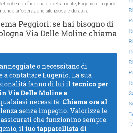
elettriche non funziona correttamente, Eugenio è in grado
R
arantendo un’operazione silenziosa e duratura.
R
ema Peggiori: se hai bisogno di
R
Bologna Via Delle Moline chiama
R
R
R
danneggiate o necessitano di
R
 a contattare Eugenio. La sua
ionalità fanno di lui il
tecnico per
R
 in Via Delle Moline a
S
 qualsiasi necessità.
Chiama ora al
S
lenza senza impegno. Valorizza le
Ta
e assicurati che funzionino sempre
T
genio, il tuo
tapparellista di