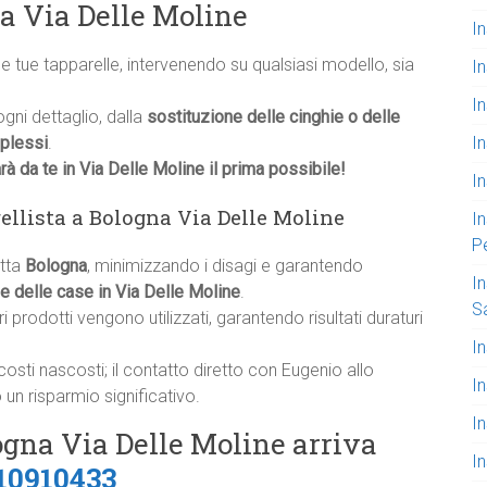
na Via Delle Moline
In
e tue tapparelle, intervenendo su qualsiasi modello, sia
I
In
ni dettaglio, dalla
sostituzione delle cinghie o delle
I
plessi
.
à da te in Via Delle Moline il prima possibile!
In
rellista a Bologna Via Delle Moline
In
P
utta
Bologna
, minimizzando i disagi e garantendo
In
e delle case in Via Delle Moline
.
S
ori prodotti vengono utilizzati, garantendo risultati duraturi
In
costi nascosti; il contatto diretto con Eugenio allo
I
un risparmio significativo.
I
ogna Via Delle Moline arriva
I
10910433