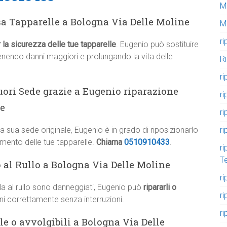
M
sa Tapparelle a Bologna Via Delle Moline
M
ri
 la sicurezza delle tue tapparelle
. Eugenio può sostituire
evenendo danni maggiori e prolungando la vita delle
R
ri
uori Sede grazie a Eugenio riparazione
ri
ne
ri
ri
a sua sede originale, Eugenio è in grado di riposizionarlo
mento delle tue tapparelle.
Chiama
0510910433
.
ri
T
o al Rullo a Bologna Via Delle Moline
ri
lla al rullo sono danneggiati, Eugenio può
ripararli o
ri
ni correttamente senza interruzioni.
ri
e o avvolgibili a Bologna Via Delle