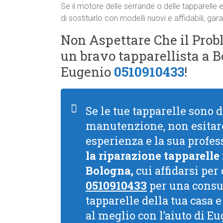
Se il motore delle serrande o delle tapparelle 
di sostituirlo con modelli nuovi e affidabili, g
Non Aspettare Che il Probl
un bravo tapparellista a 
Eugenio
0510910433
!
Se le tue tapparelle sono 
manutenzione, non esitare
esperienza e la sua profess
la riparazione tapparelle
Bologna,
cui affidarsi per
0510910433
per una consu
tapparelle della tua casa 
al meglio con l’aiuto di Eu