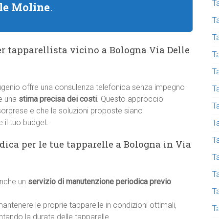
Ta
lle Moline
.
T
T
 tapparellista vicino a Bologna Via Delle
T
T
Eugenio offre una consulenza telefonica senza impegno
T
re una
stima precisa dei costi
. Questo approccio
T
 sorprese e che le soluzioni proposte siano
 il tuo budget.
Ta
T
ca per le tue tapparelle a Bologna in Via
T
Ta
 anche un
servizio di manutenzione periodica previo
T
tenere le proprie tapparelle in condizioni ottimali,
T
ntando la durata delle tapparelle.