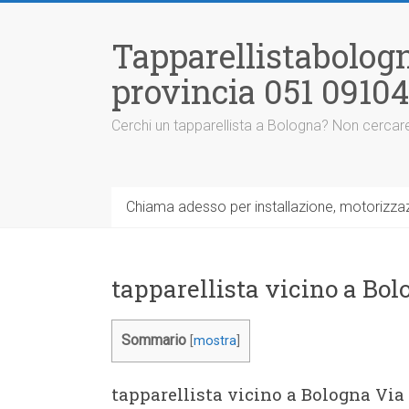
Vai
al
Tapparellistabologn
contenuto
provincia 051 0910
Cerchi un tapparellista a Bologna? Non cercare
Chiama adesso per installazione, motorizzazi
tapparellista vicino a Bol
Sommario
[
mostra
]
tapparellista vicino a Bologna Via