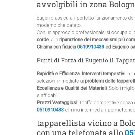
avvolgibili in zona Bolog
Eugenio assicura il perfetto funzionamento dell
moderno che datato.
Con un approccio professionale, si occupa di og
corde
, alla
riparazione dei meccanismi più com
Chiama con fiducia
0510910433
ed Eugenio sar
Punti di Forza di Eugenio il Tappa
Rapidità e Efficienza
:
Interventi tempestivi
in t
soluzioni immediate ai
problemi delle tapparell
Eccellenza e Qualità dei Materiali
: Solo i migli
e affidabili.
Prezzi Vantaggiosi
: Tariffe competitive senza 
0510910433
elimina intermediari, permettendo 
tapparellista vicino a Bol
con una telefonata allo
05