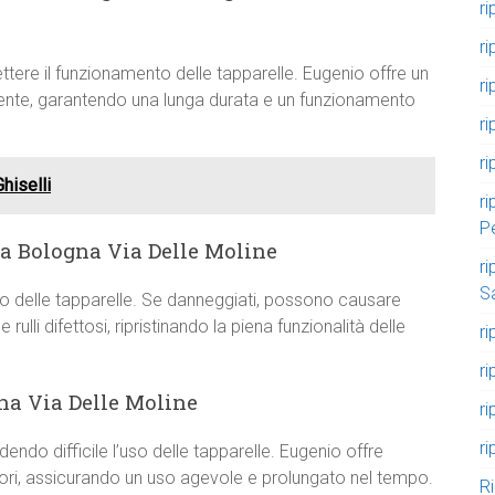
ri
ri
ere il funzionamento delle tapparelle. Eugenio offre un
ri
iciente, garantendo una lunga durata e un funzionamento
ri
ri
hiselli
ri
P
 a Bologna Via Delle Moline
ri
S
nto delle tapparelle. Se danneggiati, possono causare
ulli difettosi, ripristinando la piena funzionalità delle
ri
r
na Via Delle Moline
r
ri
endo difficile l’uso delle tapparelle. Eugenio offre
tori, assicurando un uso agevole e prolungato nel tempo.
R