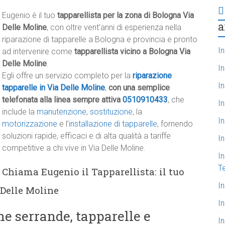
Eugenio è il tuo
tapparellista per la zona di Bologna Via
a
Delle Moline
, con oltre vent’anni di esperienza nella
riparazione di tapparelle a Bologna e provincia e pronto
In
ad intervenire come
tapparellista vicino a Bologna Via
Delle Moline
.
I
Egli offre un servizio completo per la
riparazione
In
tapparelle in Via Delle Moline
,
con una semplice
telefonata alla linea sempre attiva
0510910433
, che
In
include la
manutenzione
,
sostituzione
, la
I
motorizzazione
e l’
installazione di tapparelle
, fornendo
soluzioni rapide, efficaci e di alta qualità a tariffe
I
competitive a chi vive in Via Delle Moline.
In
T
Chiama Eugenio il Tapparellista: il tuo
I
 Delle Moline
I
e serrande, tapparelle e
In