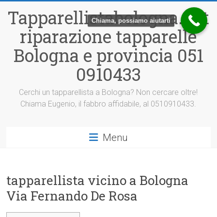
Vai
Tapparellistabologna.net
al
Chiama, possiamo aiutarti
contenuto
riparazione tapparelle
Bologna e provincia 051
0910433
Cerchi un tapparellista a Bologna? Non cercare oltre!
Chiama Eugenio, il fabbro affidabile, al 0510910433.
Menu
tapparellista vicino a Bologna
Via Fernando De Rosa