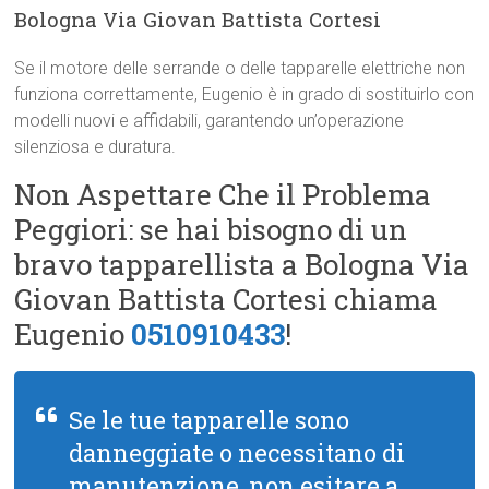
Bologna Via Giovan Battista Cortesi
Se il motore delle serrande o delle tapparelle elettriche non
funziona correttamente, Eugenio è in grado di sostituirlo con
modelli nuovi e affidabili, garantendo un’operazione
silenziosa e duratura.
Non Aspettare Che il Problema
Peggiori: se hai bisogno di un
bravo tapparellista a Bologna Via
Giovan Battista Cortesi chiama
Eugenio
0510910433
!
Se le tue tapparelle sono
danneggiate o necessitano di
manutenzione, non esitare a