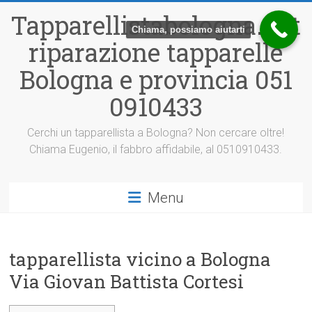
Vai
Tapparellistabologna.net
al
Chiama, possiamo aiutarti
contenuto
riparazione tapparelle
Bologna e provincia 051
0910433
Cerchi un tapparellista a Bologna? Non cercare oltre!
Chiama Eugenio, il fabbro affidabile, al 0510910433.
Menu
tapparellista vicino a Bologna
Via Giovan Battista Cortesi