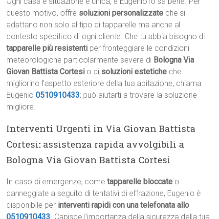
Ogni casa e situazione è unica, e Eugenio lo sa bene. Per
questo motivo, offre
soluzioni personalizzate
che si
adattano non solo al tipo di tapparelle ma anche al
contesto specifico di ogni cliente. Che tu abbia bisogno di
tapparelle più resistenti
per fronteggiare le condizioni
meteorologiche particolarmente severe di
Bologna Via
Giovan Battista Cortesi
o di
soluzioni estetiche
che
migliorino l’aspetto esteriore della tua abitazione, chiama
Eugenio
0510910433
; può aiutarti a trovare la soluzione
migliore.
Interventi Urgenti in Via Giovan Battista
Cortesi
:
assistenza rapida avvolgibili a
Bologna Via Giovan Battista Cortesi
In caso di emergenze, come
tapparelle bloccate
o
danneggiate a seguito di tentativi di effrazione, Eugenio è
disponibile per
interventi rapidi con una telefonata allo
0510910433
. Capisce l’importanza della sicurezza della tua