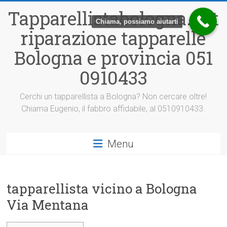
Vai
Tapparellistabologna.net
al
Chiama, possiamo aiutarti
contenuto
riparazione tapparelle
Bologna e provincia 051
0910433
Cerchi un tapparellista a Bologna? Non cercare oltre!
Chiama Eugenio, il fabbro affidabile, al 0510910433.
Menu
tapparellista vicino a Bologna
Via Mentana