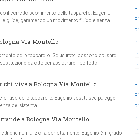
R
do il corretto scorrimento delle tapparelle. Eugenio
R
re le guide, garantendo un movimento fluido e senza
R
Bologna Via Montello
R
R
ineamento delle tapparelle. Se usurate, possono causare
R
 sostituzione calotte per assicurare il perfetto
R
r chi vive a Bologna Via Montello
R
R
le l’uso delle tapparelle. Eugenio sostituisce pulegge
cienza del sistema.
R
R
serrande a Bologna Via Montello
R
elettriche non funziona correttamente, Eugenio è in grado
Ri