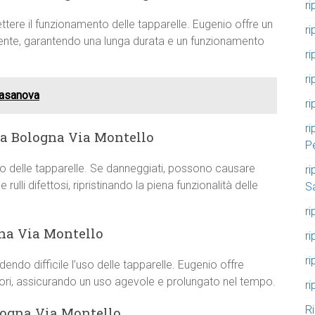
ri
ere il funzionamento delle tapparelle. Eugenio offre un
ri
iciente, garantendo una lunga durata e un funzionamento
ri
ri
 Casanova
ri
ri
e a Bologna Via Montello
P
nto delle tapparelle. Se danneggiati, possono causare
ri
ulli difettosi, ripristinando la piena funzionalità delle
S
ri
na Via Montello
r
r
endo difficile l’uso delle tapparelle. Eugenio offre
tori, assicurando un uso agevole e prolungato nel tempo.
ri
R
logna Via Montello