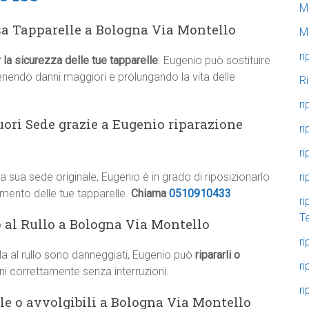
M
sa Tapparelle a Bologna Via Montello
M
ri
 la sicurezza delle tue tapparelle
. Eugenio può sostituire
evenendo danni maggiori e prolungando la vita delle
R
ri
uori Sede grazie a Eugenio riparazione
ri
ri
ri
a sua sede originale, Eugenio è in grado di riposizionarlo
mento delle tue tapparelle.
Chiama
0510910433
.
ri
T
o al Rullo a Bologna Via Montello
ri
lla al rullo sono danneggiati, Eugenio può
ripararli o
ri
ni correttamente senza interruzioni.
ri
le o avvolgibili a Bologna Via Montello