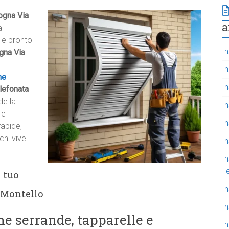
logna Via
a
a
a e pronto
In
ogna Via
I
ne
In
lefonata
de la
In
e
e
I
rapide,
chi vive
I
In
T
 tuo
I
 Montello
I
e serrande, tapparelle e
In