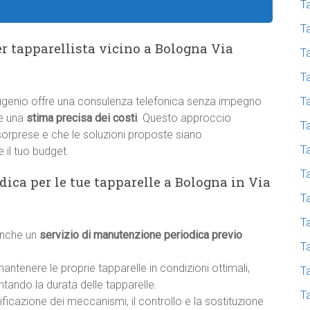
Ta
T
r tapparellista vicino a Bologna Via
T
T
T
Eugenio offre una consulenza telefonica senza impegno
re una
stima precisa dei costi
. Questo approccio
T
 sorprese e che le soluzioni proposte siano
T
 il tuo budget.
Ta
ca per le tue tapparelle a Bologna in Via
T
T
 anche un
servizio di manutenzione periodica previo
Ta
tenere le proprie tapparelle in condizioni ottimali,
T
ntando la durata delle tapparelle.
T
ficazione dei meccanismi, il controllo e la sostituzione