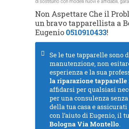
di sostituirlo con modelli nuovi e affidabili, g
Non Aspettare Che il Probl
un bravo tapparellista a 
Eugenio
0510910433
!
Se le tue tapparelle sono 
manutenzione, non esitare
esperienza e la sua profess
la riparazione tapparelle
affidarsi per qualsiasi nec
per una consulenza senza 
della tua casa e assicurat
con l’aiuto di Eugenio, il t
Bologna Via Montello
.