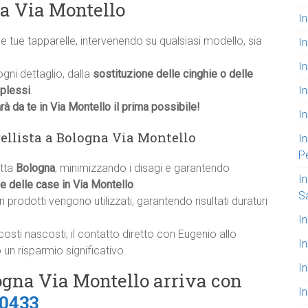
na Via Montello
In
e tue tapparelle, intervenendo su qualsiasi modello, sia
I
In
ni dettaglio, dalla
sostituzione delle cinghie o delle
I
plessi
.
à da te in Via Montello il prima possibile!
In
rellista a Bologna Via Montello
In
P
utta
Bologna
, minimizzando i disagi e garantendo
In
le delle case in Via Montello
.
S
ori prodotti vengono utilizzati, garantendo risultati duraturi
In
costi nascosti; il contatto diretto con Eugenio allo
I
un risparmio significativo.
I
logna Via Montello arriva con
I
0433