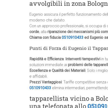
avvolgibili in zona Bolog
Eugenio assicura il perfetto funzionamento dell
moderno che datato.
Con un approccio professionale, si occupa di og
corde
, alla
riparazione dei meccanismi più com
Chiama con fiducia
0510910433
ed Eugenio sar
Punti di Forza di Eugenio il Tappa
Rapidità e Efficienza
:
Interventi tempestivi
in t
soluzioni immediate ai
problemi delle tapparel
Eccellenza e Qualità dei Materiali
: Solo i migli
e affidabili.
Prezzi Vantaggiosi
: Tariffe competitive senza 
0510910433
elimina intermediari, permettendo 
tapparellista vicino a Bo
una telefonata allo
051091