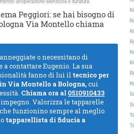
arantendo un’operazione silenziosa e duratura.
R
ema Peggiori: se hai bisogno di
R
Bologna Via Montello chiama
R
R
R
danneggiate o necessitano di
R
 a contattare Eugenio. La sua
R
ionalità fanno di lui il
tecnico per
 in Via Montello a Bologna,
cui
R
essità.
Chiama ora al
0510910433
S
impegno. Valorizza le tapparelle
S
i che funzionino sempre al meglio
Ta
uo
tapparellista di fiducia a
T