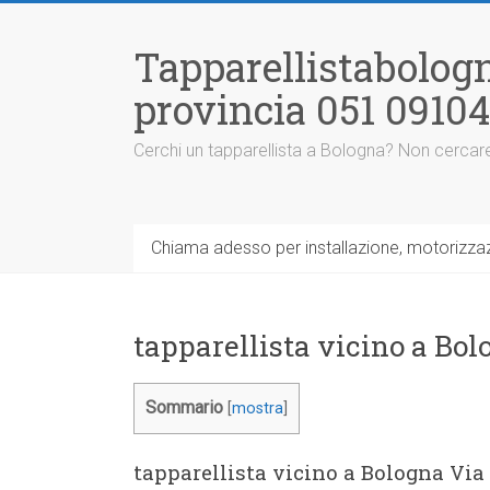
Vai
al
Tapparellistabologn
contenuto
provincia 051 0910
Cerchi un tapparellista a Bologna? Non cercare
Chiama adesso per installazione, motorizzazi
tapparellista vicino a Bo
Sommario
[
mostra
]
tapparellista vicino a Bologna Via