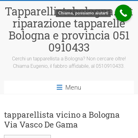
Vai
Tapparellistabologna.net
al
Chiama, possiamo aiutarti
contenuto
riparazione tapparelle
Bologna e provincia 051
0910433
Cerchi un tapparellista a Bologna? Non cercare oltre!
Chiama Eugenio, il fabbro affidabile, al 0510910433.
Menu
tapparellista vicino a Bologna
Via Vasco De Gama