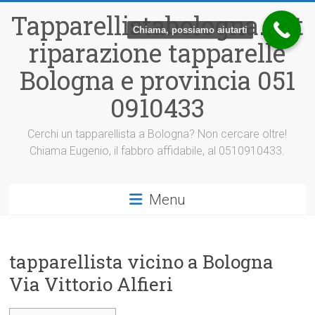
Vai
Tapparellistabologna.net
al
Chiama, possiamo aiutarti
contenuto
riparazione tapparelle
Bologna e provincia 051
0910433
Cerchi un tapparellista a Bologna? Non cercare oltre!
Chiama Eugenio, il fabbro affidabile, al 0510910433.
Menu
tapparellista vicino a Bologna
Via Vittorio Alfieri