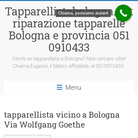
Vai
Tapparellistabologna.net
al
Chiama, possiamo aiutarti
contenuto
riparazione tapparelle
Bologna e provincia 051
0910433
Cerchi un tapparellista a Bologna? Non cercare oltre!
Chiama Eugenio, il fabbro affidabile, al 0510910433.
Menu
tapparellista vicino a Bologna
Via Wolfgang Goethe