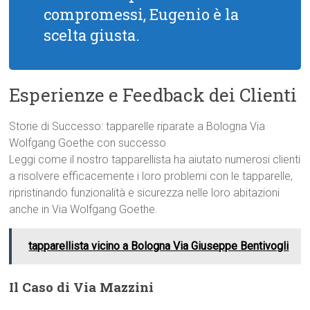
compromessi, Eugenio è la
scelta giusta.
Esperienze e Feedback dei Clienti
Storie di Successo: tapparelle riparate a Bologna Via
Wolfgang Goethe con successo
Leggi come il nostro tapparellista ha aiutato numerosi clienti
a risolvere efficacemente i loro problemi con le tapparelle,
ripristinando funzionalità e sicurezza nelle loro abitazioni
anche in Via Wolfgang Goethe.
tapparellista vicino a Bologna Via Giuseppe Bentivogli
Il Caso di Via Mazzini