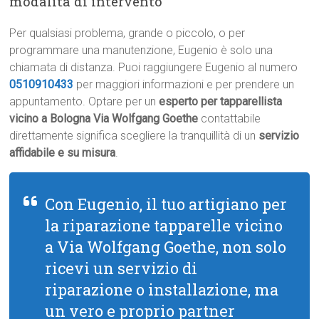
modalità di intervento
Per qualsiasi problema, grande o piccolo, o per
programmare una manutenzione, Eugenio è solo una
chiamata di distanza. Puoi raggiungere Eugenio al numero
0510910433
per maggiori informazioni e per prendere un
appuntamento. Optare per un
esperto per tapparellista
vicino a Bologna Via Wolfgang Goethe
contattabile
direttamente significa scegliere la tranquillità di un
servizio
affidabile e su misura
.
Con Eugenio, il tuo artigiano per
la riparazione tapparelle vicino
a Via Wolfgang Goethe, non solo
ricevi un servizio di
riparazione o installazione, ma
un vero e proprio partner