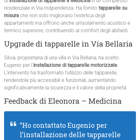
di
installazione di tapparelle a Medicina
in un complesso
residenziale in Via Indipendenza. Ha fornito
tapparelle su
misura
che non solo migliorano l’estetica degli
appartamenti ma offrono anche un’isolamento acustico e
termico superiore, contribuendo al comfort degli abitanti.
Upgrade di tapparelle in Via Bellaria
Silvia, proprietaria di una villa in Via Bellaria, ha scelto
Eugenio per l’
installazione di tapparelle motorizzate
.
L’intervento ha trasformato l’utilizzo delle tapparelle,
rendendole più accessibili e funzionali, aumentando
significativamente la sicurezza e il valore della proprietà.
Feedback di Eleonora – Medicina
“Ho contattato Eugenio per
l’installazione delle tapparelle