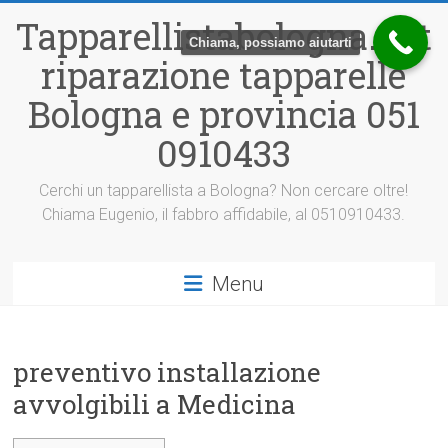
Vai
Tapparellistabologna.net
al
Chiama, possiamo aiutarti
contenuto
riparazione tapparelle
Bologna e provincia 051
0910433
Cerchi un tapparellista a Bologna? Non cercare oltre!
Chiama Eugenio, il fabbro affidabile, al 0510910433.
Menu
preventivo installazione
avvolgibili a Medicina