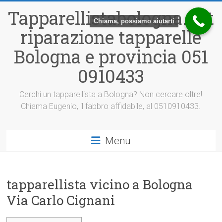
Vai
Tapparellistabologna.net
al
Chiama, possiamo aiutarti
contenuto
riparazione tapparelle
Bologna e provincia 051
0910433
Cerchi un tapparellista a Bologna? Non cercare oltre!
Chiama Eugenio, il fabbro affidabile, al 0510910433.
Menu
tapparellista vicino a Bologna
Via Carlo Cignani