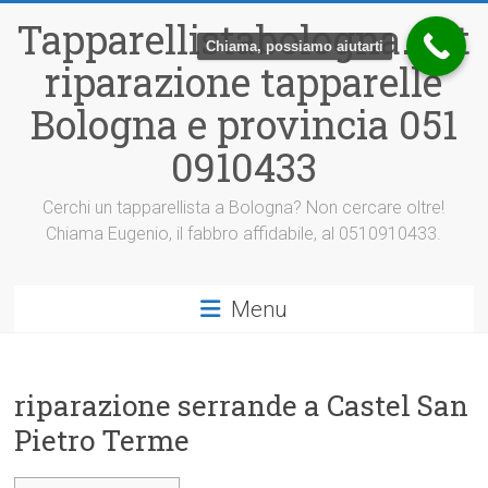
Vai
Tapparellistabologna.net
al
Chiama, possiamo aiutarti
contenuto
riparazione tapparelle
Bologna e provincia 051
0910433
Cerchi un tapparellista a Bologna? Non cercare oltre!
Chiama Eugenio, il fabbro affidabile, al 0510910433.
Menu
riparazione serrande a Castel San
Pietro Terme