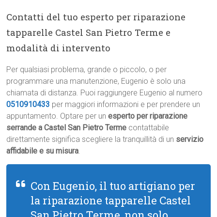
Contatti del tuo esperto per riparazione
tapparelle Castel San Pietro Terme e
modalità di intervento
Per qualsiasi problema, grande o piccolo, o per
programmare una manutenzione, Eugenio è solo una
chiamata di distanza. Puoi raggiungere Eugenio al numero
0510910433
per maggiori informazioni e per prendere un
appuntamento. Optare per un
esperto per riparazione
serrande a Castel San Pietro Terme
contattabile
direttamente significa scegliere la tranquillità di un
servizio
affidabile e su misura
.
Con Eugenio, il tuo artigiano per
la riparazione tapparelle Castel
San Pietro Terme, non solo