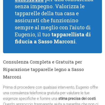
senza impegno. Valorizza le
tapparelle della tua casa e
assicurati che funzionino
sempre al meglio con l’aiuto di
Eugenio, il tuo
tapparellista di
fiducia a Sasso Marconi
.
Consulenza Completa e Gratuita per
Riparazione tapparelle legno a Sasso
Marconi
Prima di procedere con qualsiasi intervento, Eugenio offre
una consulenza telefonica gratuita per valutare le tue
esigenze specifiche e fornire una
stima precisa dei costi
.
Questo approccio trasparente aiuta a garantire che non ci