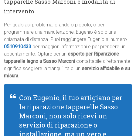
tapparelle Sasso Marconi e modalità di
intervento
Per qualsiasi problema, grande o piccolo, o per
programmare una manutenzione, Eugenio è solo una
chiamata di distanza. Puoi raggiungere Eugenio al numero
0510910433
per maggiori informazioni e per prendere un
appuntamento. Optare per un
esperto per Riparazione
tapparelle legno a Sasso Marconi
contattabile direttamente
significa scegliere la tranquillità di un
servizio affidabile e su
misura
.
Con Eugenio, il tuo artigiano per
la riparazione tapparelle Sasso
Marconi, non solo ricevi un
servizio di riparazione o
installazione, ma un vero e