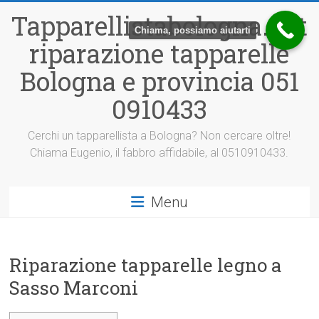
Vai
Tapparellistabologna.net
al
Chiama, possiamo aiutarti
contenuto
riparazione tapparelle
Bologna e provincia 051
0910433
Cerchi un tapparellista a Bologna? Non cercare oltre!
Chiama Eugenio, il fabbro affidabile, al 0510910433.
Menu
Riparazione tapparelle legno a
Sasso Marconi