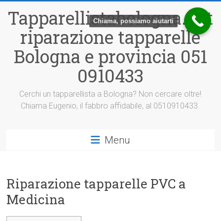
Vai
Tapparellistabologna.net
al
Chiama, possiamo aiutarti
contenuto
riparazione tapparelle
Bologna e provincia 051
0910433
Cerchi un tapparellista a Bologna? Non cercare oltre!
Chiama Eugenio, il fabbro affidabile, al 0510910433.
Menu
Riparazione tapparelle PVC a
Medicina