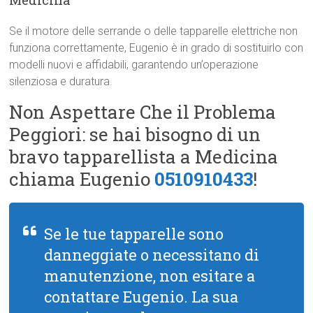
Se il motore delle serrande o delle tapparelle elettriche non
funziona correttamente, Eugenio è in grado di sostituirlo con
modelli nuovi e affidabili, garantendo un’operazione
silenziosa e duratura.
Non Aspettare Che il Problema
Peggiori: se hai bisogno di un
bravo tapparellista a Medicina
chiama Eugenio
0510910433
!
Se le tue tapparelle sono
danneggiate o necessitano di
manutenzione, non esitare a
contattare Eugenio. La sua