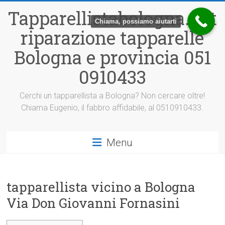
Vai
Tapparellistabologna.net
al
Chiama, possiamo aiutarti
contenuto
riparazione tapparelle
Bologna e provincia 051
0910433
Cerchi un tapparellista a Bologna? Non cercare oltre!
Chiama Eugenio, il fabbro affidabile, al 0510910433.
Menu
tapparellista vicino a Bologna
Via Don Giovanni Fornasini