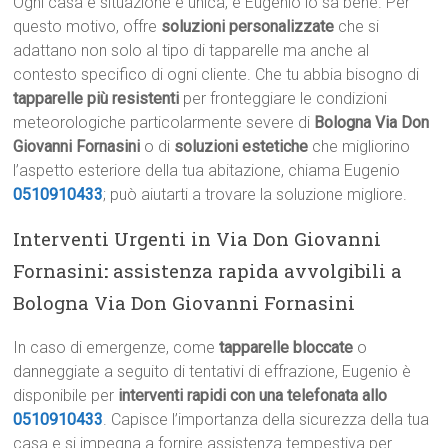
Ogni casa e situazione è unica, e Eugenio lo sa bene. Per
questo motivo, offre
soluzioni personalizzate
che si
adattano non solo al tipo di tapparelle ma anche al
contesto specifico di ogni cliente. Che tu abbia bisogno di
tapparelle più resistenti
per fronteggiare le condizioni
meteorologiche particolarmente severe di
Bologna Via Don
Giovanni Fornasini
o di
soluzioni estetiche
che migliorino
l’aspetto esteriore della tua abitazione, chiama Eugenio
0510910433
; può aiutarti a trovare la soluzione migliore.
Interventi Urgenti in Via Don Giovanni
Fornasini
:
assistenza rapida avvolgibili a
Bologna Via Don Giovanni Fornasini
In caso di emergenze, come
tapparelle bloccate
o
danneggiate a seguito di tentativi di effrazione, Eugenio è
disponibile per
interventi rapidi con una telefonata allo
0510910433
. Capisce l’importanza della sicurezza della tua
casa e si impegna a fornire assistenza tempestiva per