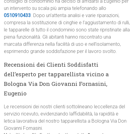
consiglio di condominio ha deciso di affidarsi a Eugenio per
un intervento su scala più ampia telefonando allo
0510910433
. Dopo un’attenta analisi e varie riparazioni,
compresa la sostituzione di cinghie e l’aggiustamento di rulli,
le tapparelle di tutto il condominio sono state ripristinate alla
piena funzionalità. Gli abitanti hanno riscontrato una
marcata differenza nella facilità di uso e nell’isolamento,
esprimendo grande soddisfazione per il lavoro svolto.
Recensioni dei Clienti Soddisfatti
dell’esperto per tapparellista vicino a
Bologna Via Don Giovanni Fornasini,
Eugenio
Le recensioni dei nostri clienti sottolineano leccellenza del
servizio ricevuto, evidenziando laffidabilità, la rapidità e
letica lavorativa del nostro tapparellista a Bologna Via Don
Giovanni Fornasini.