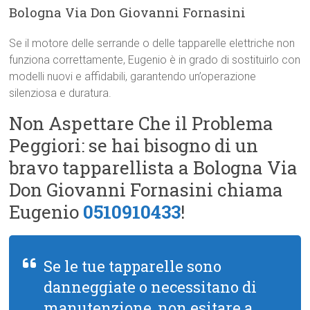
Bologna Via Don Giovanni Fornasini
Se il motore delle serrande o delle tapparelle elettriche non
funziona correttamente, Eugenio è in grado di sostituirlo con
modelli nuovi e affidabili, garantendo un’operazione
silenziosa e duratura.
Non Aspettare Che il Problema
Peggiori: se hai bisogno di un
bravo tapparellista a Bologna Via
Don Giovanni Fornasini chiama
Eugenio
0510910433
!
Se le tue tapparelle sono
danneggiate o necessitano di
manutenzione, non esitare a