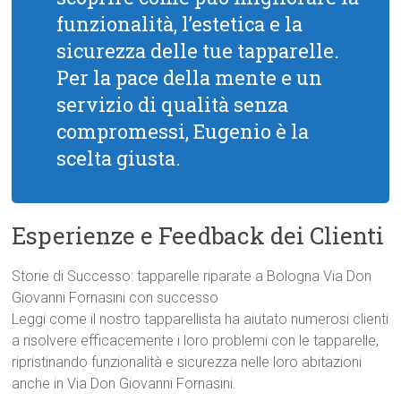
funzionalità, l’estetica e la
sicurezza delle tue tapparelle.
Per la pace della mente e un
servizio di qualità senza
compromessi, Eugenio è la
scelta giusta.
Esperienze e Feedback dei Clienti
Storie di Successo: tapparelle riparate a Bologna Via Don
Giovanni Fornasini con successo
Leggi come il nostro tapparellista ha aiutato numerosi clienti
a risolvere efficacemente i loro problemi con le tapparelle,
ripristinando funzionalità e sicurezza nelle loro abitazioni
anche in Via Don Giovanni Fornasini.