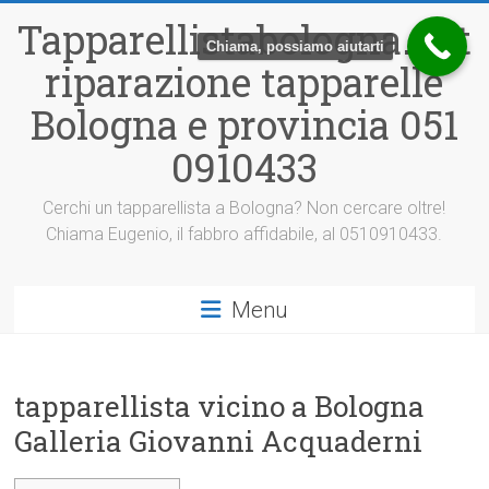
Vai
Tapparellistabologna.net
al
Chiama, possiamo aiutarti
contenuto
riparazione tapparelle
Bologna e provincia 051
0910433
Cerchi un tapparellista a Bologna? Non cercare oltre!
Chiama Eugenio, il fabbro affidabile, al 0510910433.
Menu
tapparellista vicino a Bologna
Galleria Giovanni Acquaderni