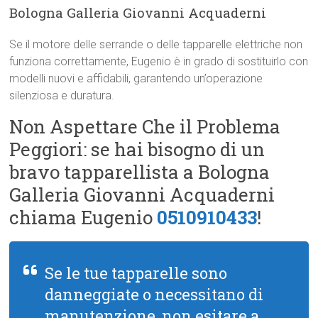
Bologna Galleria Giovanni Acquaderni
Se il motore delle serrande o delle tapparelle elettriche non
funziona correttamente, Eugenio è in grado di sostituirlo con
modelli nuovi e affidabili, garantendo un’operazione
silenziosa e duratura.
Non Aspettare Che il Problema
Peggiori: se hai bisogno di un
bravo tapparellista a Bologna
Galleria Giovanni Acquaderni
chiama Eugenio
0510910433
!
Se le tue tapparelle sono
danneggiate o necessitano di
manutenzione, non esitare a