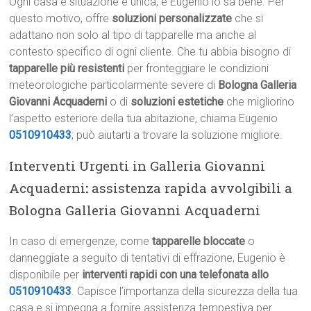
Ogni casa e situazione è unica, e Eugenio lo sa bene. Per
questo motivo, offre
soluzioni personalizzate
che si
adattano non solo al tipo di tapparelle ma anche al
contesto specifico di ogni cliente. Che tu abbia bisogno di
tapparelle più resistenti
per fronteggiare le condizioni
meteorologiche particolarmente severe di
Bologna Galleria
Giovanni Acquaderni
o di
soluzioni estetiche
che migliorino
l’aspetto esteriore della tua abitazione, chiama Eugenio
0510910433
; può aiutarti a trovare la soluzione migliore.
Interventi Urgenti in Galleria Giovanni
Acquaderni
:
assistenza rapida avvolgibili a
Bologna Galleria Giovanni Acquaderni
In caso di emergenze, come
tapparelle bloccate
o
danneggiate a seguito di tentativi di effrazione, Eugenio è
disponibile per
interventi rapidi con una telefonata allo
0510910433
. Capisce l’importanza della sicurezza della tua
casa e si impegna a fornire assistenza tempestiva per