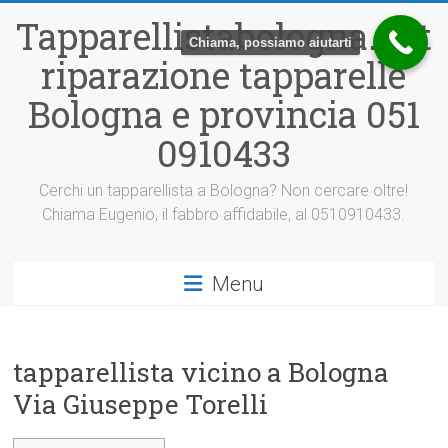
Vai
Tapparellistabologna.net
al
Chiama, possiamo aiutarti
contenuto
riparazione tapparelle
Bologna e provincia 051
0910433
Cerchi un tapparellista a Bologna? Non cercare oltre!
Chiama Eugenio, il fabbro affidabile, al 0510910433.
Menu
tapparellista vicino a Bologna
Via Giuseppe Torelli