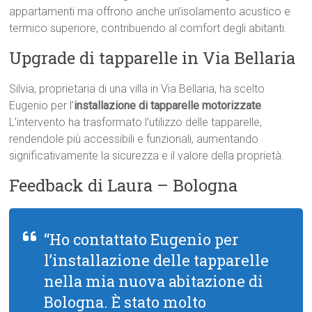
appartamenti ma offrono anche un’isolamento acustico e
termico superiore, contribuendo al comfort degli abitanti.
Upgrade di tapparelle in Via Bellaria
Silvia, proprietaria di una villa in Via Bellaria, ha scelto
Eugenio per l’
installazione di tapparelle motorizzate
.
L’intervento ha trasformato l’utilizzo delle tapparelle,
rendendole più accessibili e funzionali, aumentando
significativamente la sicurezza e il valore della proprietà.
Feedback di Laura – Bologna
“Ho contattato Eugenio per
l’installazione delle tapparelle
nella mia nuova abitazione di
Bologna. È stato molto