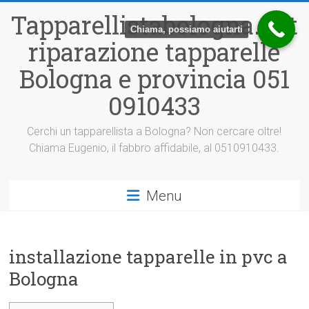
Vai
Tapparellistabologna.net
al
Chiama, possiamo aiutarti
contenuto
riparazione tapparelle
Bologna e provincia 051
0910433
Cerchi un tapparellista a Bologna? Non cercare oltre!
Chiama Eugenio, il fabbro affidabile, al 0510910433.
Menu
installazione tapparelle in pvc a
Bologna