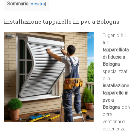
Sommario
[
mostra
]
installazione tapparelle in pvc a Bologna
Eugenio è il
tuo
tapparellista
di fiducia a
Bologna
,
specializzat
o in
installazione
tapparelle in
pvc a
Bologna
, con
oltre
vent’anni di
esperienza.